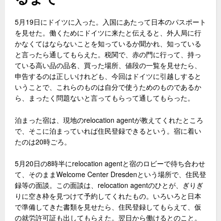
5月19日にドイツに入った。入国にあたって日本のパスポート
を見せた。働くためにドイツに来たと伝えると、外人局に行
かなくてはならないことを知っているか聞かれ、知っている
と言ったら通してもらえた。税関で、赤の門に行って、持っ
ている高い品の品名、買った場所、値段の一覧を見せたら、
申告するのは正しいけれども、今回はドイツに引越しすると
いうことで、これらのものは自分で使うためのものであるか
ら、まったく問題ないと言ってもらって通してもらった。
泊まった宿は、現地のrelocation agentが教えてくれたところ
で、そこに泊まっていれば住民登録できるという。宿に着い
たのは20時ごろ。
5月20日の8時半にrelocation agentと宿のロビーで待ち合わせ
て、そのままWelcome Center Dresdenという場所で、住民登
録等の面談。この面談は、relocation agentのひとが、ぎりぎ
りに空き枠を見つけて予約してくれたもの。いろいろと日本
で準備してきた書類を見せたら、住民登録してもらえて、仮
の就労許可証も出してもらえた。翌日から働けるとのこと。