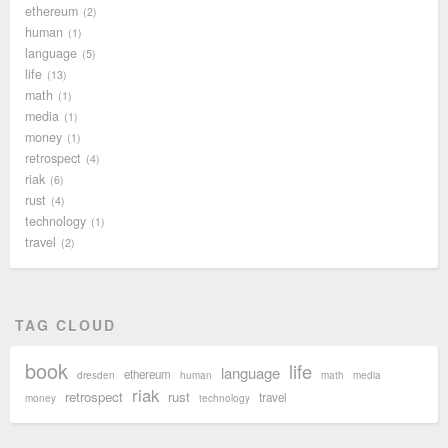
ethereum
2
human
1
language
5
life
13
math
1
media
1
money
1
retrospect
4
riak
6
rust
4
technology
1
travel
2
TAG CLOUD
book
life
language
ethereum
dresden
human
math
media
riak
retrospect
rust
travel
money
technology