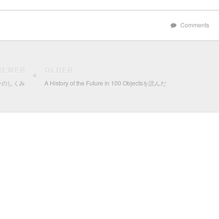
Comments
NEWER
OLDER
ンのしくみ
A History of the Future in 100 Objectsを読んだ