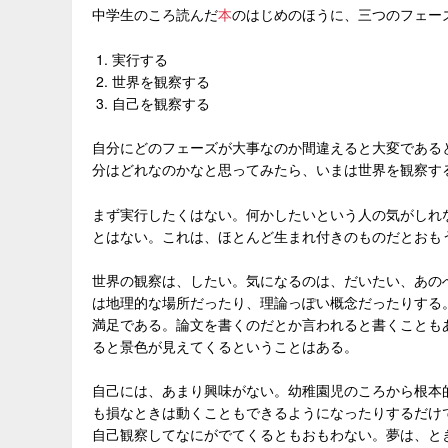
中学生のころ読んだ
本
のはじめのほうに、三つのフェー
実行する
世界を観察する
自己を観察する
自分にどのフェーズが大事なのか間違えると大変であると
分はどれなのかなと思ってみたら、いまは世界を観察す
まず実行したくはない。何かしたいという人の気がしれ
とはない。これは、ほとんど生まれ付きのものだとおも
世界の観察は、したい。気になるのは、だいたい、あの
は地理的な場所だったり、理論っぽい概念だったりする
満足である。論文を書くのだとか言われると書くことも
ると景色が見えてくるということはある。
自己には、あまり興味がない。幼稚園児のころから根本
も損なときは動くこともできるようになったりするだけ
自己観察してなにがでてくるともおもわない。夢は、と