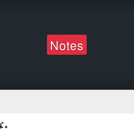
Notes
な。