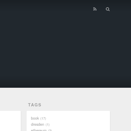
TAGS
book
17
dresden
1
ethereum
2