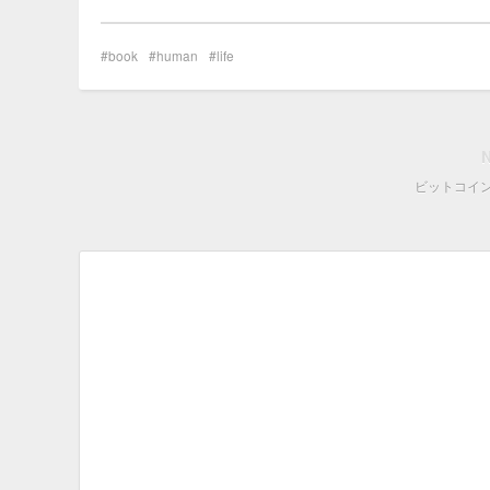
book
human
life
ビットコイ