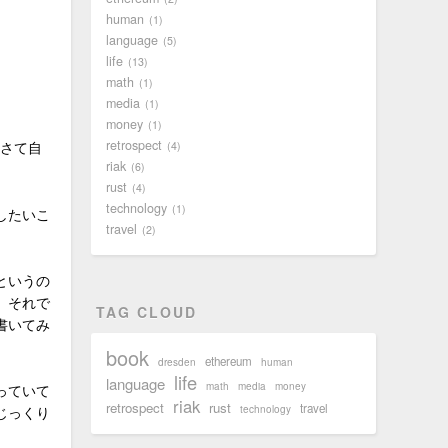
human
1
language
5
life
13
math
1
media
1
money
1
retrospect
、さて自
4
riak
6
rust
4
technology
1
したいこ
travel
2
というの
、それで
TAG CLOUD
書いてみ
book
ethereum
dresden
human
life
language
math
media
money
っていて
riak
retrospect
rust
travel
technology
じっくり